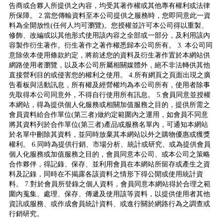
告商或合夥人所提供之內容，均受其著作權或其他專有權利或法律
所保障。 2.當您傳輸資料至本公司提供之服務時，您即同意此一資
料為全開放性(任何人均可瀏覽)。您授權並許可本公司得以重製、
修飾、改編或以其他形式使用該內容之全部或一部分，及利用該內
容製作衍生著作。衍生著作之著作權悉歸本公司所有。 3. 本公司同
意除依本使用條款約定，將前述您的資料及衍生著作置於本網站供
網路使用者瀏覽，以及本公司所屬相關媒體外，絕不非法轉供其他
直接營利目的或侵害您的權利之使用。 4.所有網頁之頁面出現之廣
告看板與活動訊息，所有權及經營權均為本公司所有，使用者除事
先取得本公司同意外，不得自行使用所有訊息。 5.會員同意並授權
本網站，得為提供個人化服務或相關加值服務之目的，提供所需之
會員資料給合作單位(第三者)做約定範圍內之運用，如會員不同意
將其資料列於合作單位(第三者)產品或服務名單內，可通知本網站
於名單中刪除其資料，並同時放棄其本網站以外之購物優惠或獲獎
權利。 6.同時為提供行銷、市場分析、統計或研究、或為提供會員
個人化服務或加值服務之目的，會員同意本公司、或本公司之策略
合作夥伴，得記錄、保存、並利用會員在本網站所留存或產生之資
料及記錄，同時在不揭露各該資料之情形下得公開或使用統計資
料。 7.對於會員所登錄之個人資料，會員同意本網站得於合理之範
圍內蒐集、處理、保存、傳遞及使用該等資料，以提供使用者其他
資訊或服務、或作成會員統計資料、或進行關於網路行為之調查或
行銷研究。