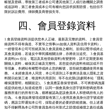
帳號及密碼，導致第三者或本公司遭其他第三人或行政機關之調查
或追訴時，第三者會員或本公司有權向您請求損害賠償，包括但不
限於訴訟費用、律師費及商譽損失等。
四、會員登錄資料
1.會員登錄資料須提供您本人正確、最新及完整的資料。 2.會員登
錄資料不得有偽造、不實等之情事(ex如個人資料及信用卡資料)，
一經發現本公司可拒絕其加入會員資格之權利。並得以暫停或終止
其會員資格，若違反中華民國相關法律，亦將依法追究。 3.會員基
本資料(ex:住址，電話及其他登錄資料)有變更時，請不定期更新相
關個人資料，確保其正確及完整性。若您提供的資料有錯誤或不符
等現象，本網站有權暫停或終止您的帳號，並拒絕您繼續使用本服
務。 4.未經會員本人同意，本公司原則上不會將涉及個人隱私之資
料開示給第三者，唯資料共用原則...等不在此限(請參閱本站「隱私
權保護聲明」相關規定)。 5.會員應妥善保管密碼，不可將密碼洩露
或提供給他人知道或使用；以同一個會員身分證字號和密碼使用本
服務所進行的所有行為，都將被認為是該會員本人和密碼持有人的
行為。 6.會員如果發現或懷疑有第三人使用其會員身分證字號或密
碼，應該立即通知本公司，採取必要的必要的防範措施。但上述通
知不得解釋為本公司對會員負有任何形式之賠償或補償之責任或義