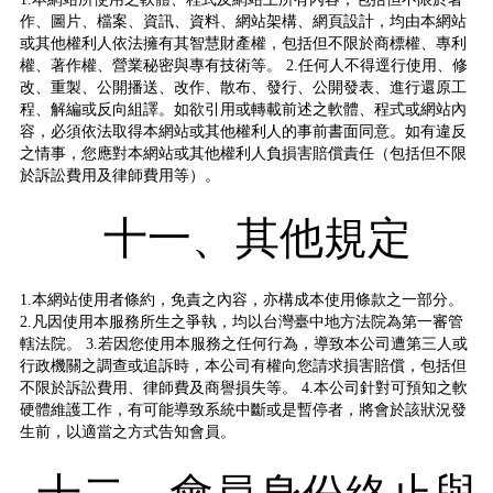
作、圖片、檔案、資訊、資料、網站架構、網頁設計，均由本網站
或其他權利人依法擁有其智慧財產權，包括但不限於商標權、專利
權、著作權、營業秘密與專有技術等。 2.任何人不得逕行使用、修
改、重製、公開播送、改作、散布、發行、公開發表、進行還原工
程、解編或反向組譯。如欲引用或轉載前述之軟體、程式或網站內
容，必須依法取得本網站或其他權利人的事前書面同意。如有違反
之情事，您應對本網站或其他權利人負損害賠償責任（包括但不限
於訴訟費用及律師費用等）。
十一、其他規定
1.本網站使用者條約，免責之內容，亦構成本使用條款之一部分。
2.凡因使用本服務所生之爭執，均以台灣臺中地方法院為第一審管
轄法院。 3.若因您使用本服務之任何行為，導致本公司遭第三人或
行政機關之調查或追訴時，本公司有權向您請求損害賠償，包括但
不限於訴訟費用、律師費及商譽損失等。 4.本公司針對可預知之軟
硬體維護工作，有可能導致系統中斷或是暫停者，將會於該狀況發
生前，以適當之方式告知會員。